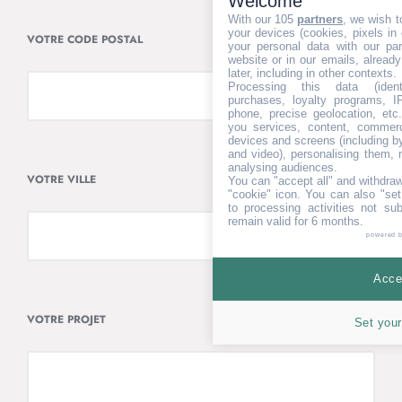
Welcome
With our 105
partners
, we wish t
your devices (cookies, pixels in
VOTRE CODE POSTAL
your personal data with our par
website or in our emails, alread
later, including in other contexts.
Processing this data (identi
purchases, loyalty programs, I
phone, precise geolocation, etc.
you services, content, commerc
devices and screens (including b
and video), personalising them, 
analysing audiences.
VOTRE VILLE
You can "accept all" and withdraw
"cookie" icon
. You can also "set
to processing activities not su
remain valid for 6 months.
powered 
Accep
VOTRE PROJET
Set your