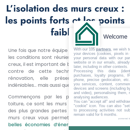
L’isolation des murs creux :
les points forts et les points
faibles
Welcome
With our 105
partners
, we wish t
Une fois que notre équipe a confirmé que toutes
your devices (cookies, pixels in
les conditions sont réunies pour isoler vos murs
your personal data with our par
website or in our emails, alread
creux, il est important de bien peser le pour et le
later, including in other contexts.
contre de cette technique. Comme toute
Processing this data (identi
purchases, loyalty programs, I
rénovation, elle présente des avantages
phone, precise geolocation, etc.
you services, content, commerc
indéniables… mais aussi quelques limites.
devices and screens (including b
and video), personalising them, 
Commençons par les points forts. Après la
analysing audiences.
You can "accept all" and withdraw
toiture, ce sont les murs qui sont responsables
"cookie" icon
. You can also "set
des plus grandes pertes de chaleur. Isoler ces
to processing activities not su
remain valid for 6 months.
murs creux vous permet donc de
réaliser de
powered 
belles économies d’énergie
, jusqu’à 25 % sur