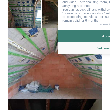
and video), personalising them, 
analysing audiences.
You can "accept all" and withdraw
"cookie" icon
. You can also "set
to processing activities not su
remain valid for 6 months.
powered 
Accep
Set your