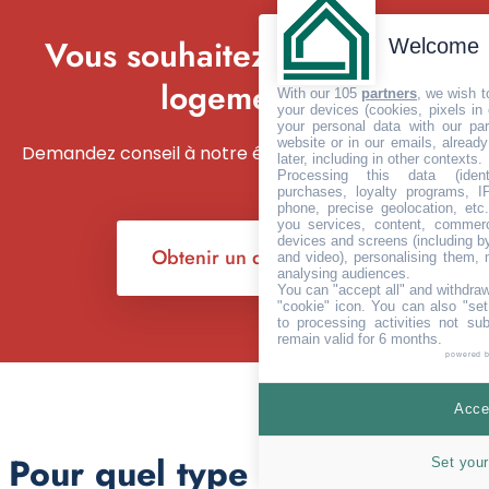
Vous souhaitez isoler votre
Welcome
logement ?
With our 105
partners
, we wish t
your devices (cookies, pixels in
your personal data with our par
website or in our emails, alread
Demandez conseil à notre équipe d’experts
later, including in other contexts.
Processing this data (identi
purchases, loyalty programs, I
phone, precise geolocation, etc.
you services, content, commerc
devices and screens (including b
Obtenir un devis
and video), personalising them, 
analysing audiences.
You can "accept all" and withdraw
"cookie" icon
. You can also "set
to processing activities not su
remain valid for 6 months.
powered 
Accep
Pour quel type d’isolation de
Set your