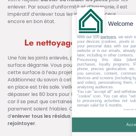
enlever. Par souci d’uniformité et d’harmonie, il est
impératif d’enlever tous les joints même ceux
encore en bon état.
Welcome
With our 105
partners
, we wish t
Le nettoyage de joints
your devices (cookies, pixels in
your personal data with our par
website or in our emails, alread
later, including in other contexts.
Une fois les joints enlevés, pensez à souffler la
Processing this data (identi
surface dégarnie. Vous pourrez aussi nettoyer
purchases, loyalty programs, I
phone, precise geolocation, etc.
cette surface à l’eau projetée à haute pression.
you services, content, commerc
devices and screens (including b
Additionnez du savon à cette eau si le parement
and video), personalising them, 
en place est très sale. Veillez cependant à ne pas
analysing audiences.
You can "accept all" and withdraw
dépasser les 80 bars pour la pression du jet d’eau,
"cookie" icon
. You can also "set
car il se peut que certaines pièces de votre
to processing activities not su
remain valid for 6 months.
parement soient friables. Cela vous permettra
powered 
d’
enlever tous les résidus de la surface à
rejointoyer
.
Accep