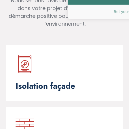
Nous serions ravis de vous accompagner
dans votre projet d’isolation et votre
Set your
démarche positive pour votre foyer et pour
l’environnement.
Isolation façade