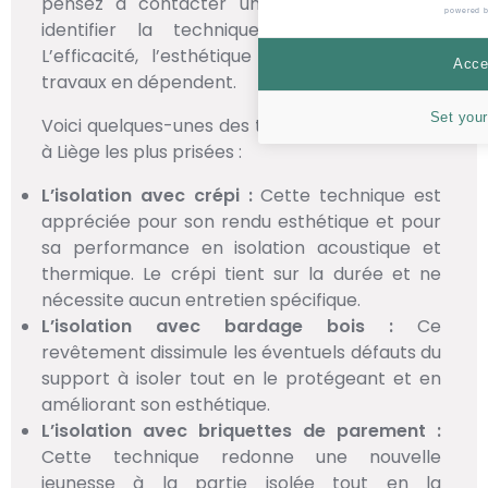
pensez à contacter un professionnel pour
powered 
identifier la technique d’isolation idéale.
L’efficacité, l’esthétique et le coût de vos
Accep
travaux en dépendent.
Set your
Voici quelques-unes des techniques d’isolation
à Liège les plus prisées :
L’isolation avec crépi :
Cette technique est
appréciée pour son rendu esthétique et pour
sa performance en isolation acoustique et
thermique. Le crépi tient sur la durée et ne
nécessite aucun entretien spécifique.
L’isolation avec bardage bois :
Ce
revêtement dissimule les éventuels défauts du
support à isoler tout en le protégeant et en
améliorant son esthétique.
L’isolation avec briquettes de parement :
Cette technique redonne une nouvelle
jeunesse à la partie isolée tout en la