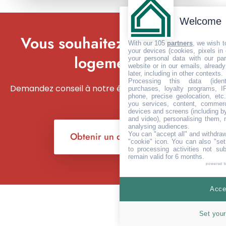
Welcome
Vous souhaitez isoler votre
With our 105
partners
, we wish t
your devices (cookies, pixels in
logement ?
your personal data with our par
website or in our emails, alread
later, including in other contexts.
Processing this data (identi
Demandez conseil à notre équipe d’experts
purchases, loyalty programs, I
phone, precise geolocation, etc.
you services, content, commerc
devices and screens (including b
and video), personalising them, 
analysing audiences.
You can "accept all" and withdraw
Obtenir un devis
"cookie" icon
. You can also "set
to processing activities not su
remain valid for 6 months.
powered 
Accep
Set your