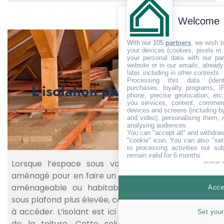
Welcome
With our 105
partners
, we wish t
your devices (cookies, pixels in
your personal data with our par
website or in our emails, alread
later, including in other contexts.
Processing this data (identi
L’isolation par l’extérieur
purchases, loyalty programs, I
phone, precise geolocation, etc.
you services, content, commerc
devices and screens (including b
and video), personalising them, 
analysing audiences.
You can "accept all" and withdraw
"cookie" icon
. You can also "set
to processing activities not su
remain valid for 6 months.
Lorsque l’espace sous votre toiture peut être
powered 
aménagé pour en faire un espace de vie, il est dit
aménageable ou habitable. Avec leur hauteur
Accep
sous plafond plus élevée, ces combles sont faciles
à accéder. L’isolant est ici posé sur les rampants
Set your
de la toiture. Cette solution est à privilégier