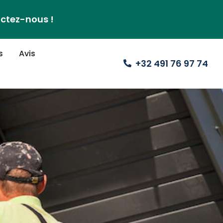
actez-nous !
s
Avis
+32 491 76 97 74