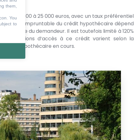
vices and
ing them,
 va de 1 500 à 25 000 euros, avec un taux préférentiel
icon
. You
Le montant empruntable du crédit hypothécaire dépend
ubject to
financière du demandeur. Il est toutefois limité à 120%
les conditions d’accès à ce crédit varient selon la
 crédit hypothécaire en cours.