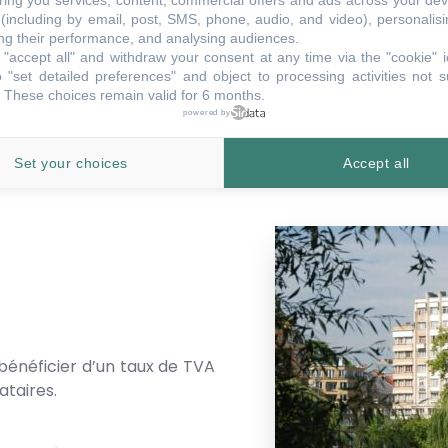
ring you services, content, commercial offers and ads across your de
(including by email, post, SMS, phone, audio, and video), personalis
Montant de la Prime
g their performance, and analysing audiences.
Le crédit à la consommation
"accept all" and withdraw your consent at any time via the "cookie" 
situé entre 1,5% et 2,5%. 
 "set detailed preferences" and object to processing activities not s
 These choices remain valid for 6 months.
en revanche de la capacité 
powered by
de la valeur du bien, et 
présence ou non d’un autre
Set your choices
Accept all
bénéficier d’un taux de TVA
ataires.