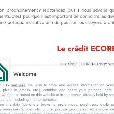
on prochainement ? N’attendez plus ! Nous savons qu’il
nts, c’est pourquoi il est important de connaitre les div
une politique incitative afin de pousser les citoyens à
Le crédit ECO
Le crédit ECORENO s’adresse
résidents à Bruxelles qui s
Welcome
un
crédit à la consommat
ur 105
partners
, we wish to store and access information on your
Conditions d’éligibilité
s, pixels in emails, etc.), combine and share your personal data 
Pour bénéficier du crédi
, whether collected on this website or in our emails, already held by so
occupant, ou futur proprié
ed later, including in other contexts.
ECORENO, les mêmes perso
ng this data (identifiers, browsing, preferences, purchases, loyalty 
al addresses and emails, phone, precise geolocation, etc.) allows d
certaines conditions.