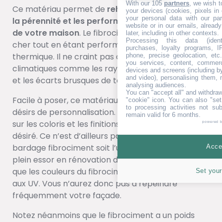
With our 105
partners
, we wish t
Ce matériau permet de
rehausser l’esthétisme,
your devices (cookies, pixels in
your personal data with our par
la pérennité et les performances mécaniques
website or in our emails, alread
de votre maison
. Le fibrociment est en plus peu
later, including in other contexts.
Processing this data (identi
cher tout en étant performant en isolation
purchases, loyalty programs, I
thermique. Il ne craint pas aussi les agressions
phone, precise geolocation, etc.
you services, content, commerc
climatiques comme les rayons UV, les intempéries
devices and screens (including b
and video), personalising them, 
et les écarts brusques de température.
analysing audiences.
You can "accept all" and withdraw
Facile à poser, ce matériau se prête aussi à vos
"cookie" icon
. You can also "set
to processing activities not su
désirs de personnalisation. Vous n’avez qu’à jouer
remain valid for 6 months.
sur les coloris et les finitions pour avoir le rendu
powered 
désiré. Ce n’est d’ailleurs pas pour rien que le
bardage fibrociment soit l’une des solutions en
Accep
plein essor en rénovation de façade. D’autant plus
que les couleurs du fibrociment résistent très bien
Set your
aux UV. Vous n’aurez donc pas à repeindre
fréquemment votre façade.
Notez néanmoins que le fibrociment a un poids