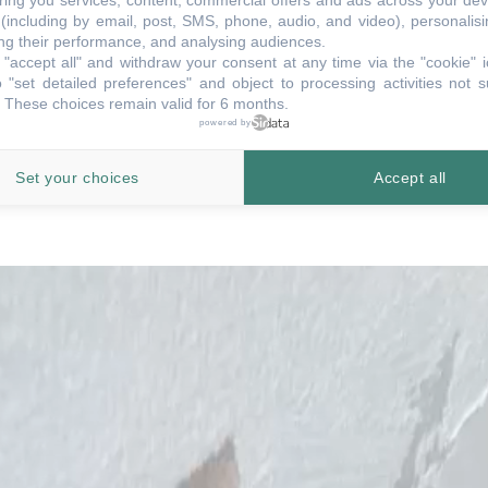
ring you services, content, commercial offers and ads across your de
(including by email, post, SMS, phone, audio, and video), personalis
g their performance, and analysing audiences.
"accept all" and withdraw your consent at any time via the "cookie" 
 "set detailed preferences" and object to processing activities not s
 These choices remain valid for 6 months.
powered by
Set your choices
Accept all