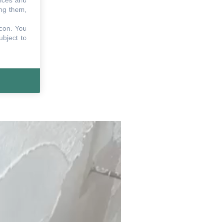
vices and
ing them,
icon
. You
ubject to