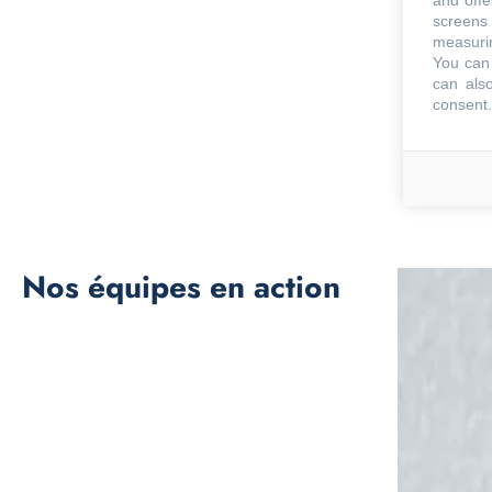
and offe
screens 
measurin
You can 
can also
consent.
Nos équipes en action