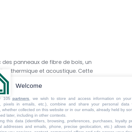
 des panneaux de fibre de bois, un
tion thermique et acoustique. Cette
’un crépi pour assurer une finition esthétique
Welcome
ant que matériau naturel et respirant, permet
ieure tout en apportant un confort
ur 105
partners
, we wish to store and access information on your
s, pixels in emails, etc.), combine and share your personal data 
client bénéficie désormais d’une maison
, whether collected on this website or in our emails, already held by so
née, et d’une réduction significative des
ed later, including in other contexts.
ng this data (identifiers, browsing, preferences, purchases, loyalty 
al addresses and emails, phone, precise geolocation, etc.) allows d