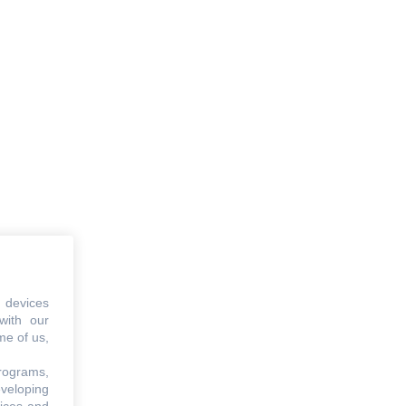
 devices
with our
me of us,
programs,
eveloping