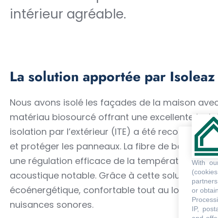
intérieur agréable.
La solution apportée par Isoleaz
Nous avons isolé les façades de la maison avec
matériau biosourcé offrant une excellente isola
isolation par l’extérieur (ITE) a été recouverte d
et protéger les panneaux. La fibre de bois, en t
une régulation efficace de la température intér
With o
(cookie
acoustique notable. Grâce à cette solution, le 
partners
écoénergétique, confortable tout au long de l’an
or obtain
Processi
nuisances sonores.
IP, post