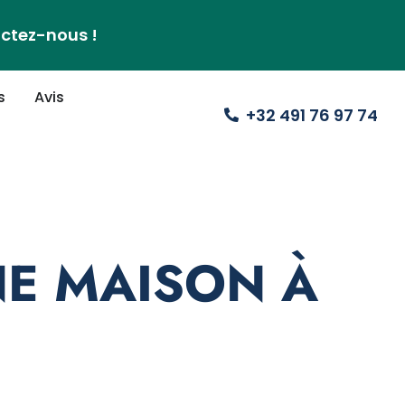
actez-nous !
s
Avis
+32 491 76 97 74
NE MAISON À