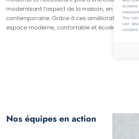
and offe
screens 
modernisant l’aspect de la maison, en lui appo
measurin
contemporaine. Grâce à ces améliorations, le c
You can 
can also
espace moderne, confortable et écoénergétique,
consent.
Nos équipes en action