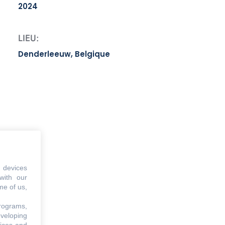
2024
LIEU:
Denderleeuw, Belgique
 devices
with our
me of us,
programs,
eveloping