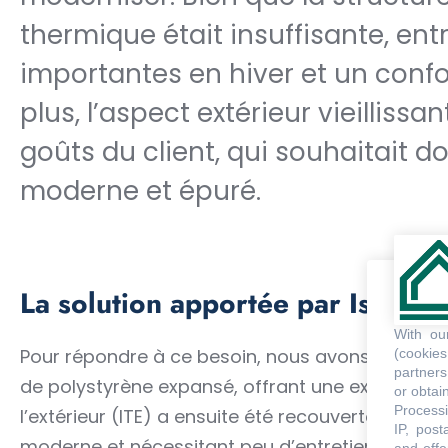
thermique était insuffisante, en
importantes en hiver et un confo
plus, l’aspect extérieur vieilliss
goûts du client, qui souhaitait d
moderne et épuré.
La solution apportée par Isoleaz
With o
Pour répondre à ce besoin, nous avons isolé l
(cookie
partners
de polystyrène expansé, offrant une excellente i
or obtain
Processi
l’extérieur (ITE) a ensuite été recouverte d’un c
IP, post
moderne et nécessitant peu d’entretien. Ce cré