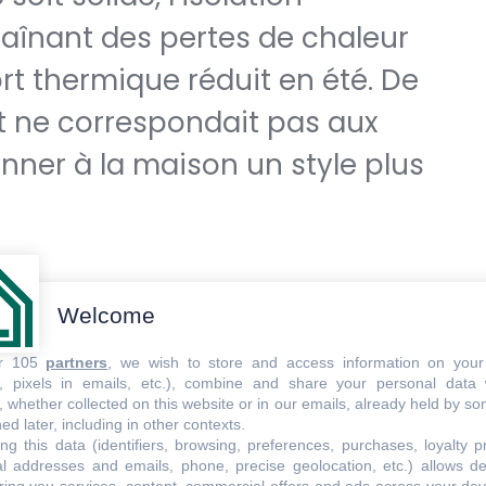
traînant des pertes de chaleur
rt thermique réduit en été. De
ant ne correspondait pas aux
onner à la maison un style plus
Welcome
ur 105
partners
, we wish to store and access information on your
es façades de la maison avec des panneaux
s, pixels in emails, etc.), combine and share your personal data 
, whether collected on this website or in our emails, already held by so
solation thermique. Cette isolation par
ed later, including in other contexts.
ng this data (identifiers, browsing, preferences, purchases, loyalty 
répi auto-nettoyant pour une finition
al addresses and emails, phone, precise geolocation, etc.) allows d
pi protège les panneaux tout en