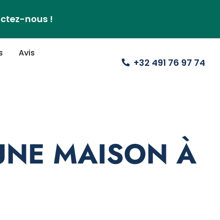
actez-nous !
s
Avis
+32 491 76 97 74
UNE MAISON À