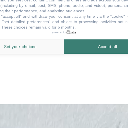
ring you services, content, commercial offers and ads across your de
(including by email, post, SMS, phone, audio, and video), personalis
rtant une touche élégante et
g their performance, and analysing audiences.
lient a pu transformer la maison en un
"accept all" and withdraw your consent at any time via the "cookie" 
 "set detailed preferences" and object to processing activities not s
 tout en préservant le patrimoine familial.
 These choices remain valid for 6 months.
powered by
Set your choices
Accept all