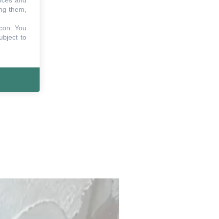
vices and
ing them,
icon
. You
ubject to