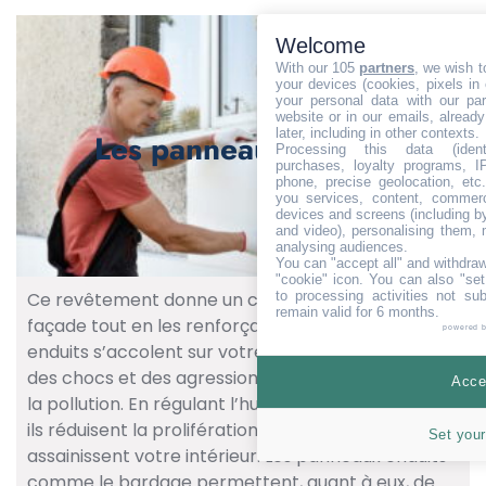
Welcome
With our 105
partners
, we wish t
your devices (cookies, pixels in
your personal data with our par
website or in our emails, alread
later, including in other contexts.
Les panneaux enduits
Processing this data (identi
purchases, loyalty programs, I
phone, precise geolocation, etc.
you services, content, commerc
devices and screens (including b
and video), personalising them, 
analysing audiences.
You can "accept all" and withdraw
"cookie" icon
. You can also "set
to processing activities not su
Ce revêtement donne un certain cachet à votre
remain valid for 6 months.
façade tout en les renforçant. Les panneaux
powered 
enduits s’accolent sur votre mur pour le protéger
des chocs et des agressions des intempéries et de
Accep
la pollution. En régulant l’humidité de votre façade,
ils réduisent la prolifération de moisissures et
Set your
assainissent votre intérieur. Les panneaux enduits
comme le bardage permettent, quant à eux, de