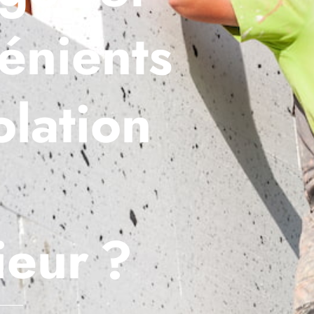
énients
olation
ieur ?