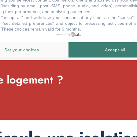
ring you services, content, commercial offers and ads across your de
(including by email, post, SMS, phone, audio, and video), personalis
g their performance, and analysing audiences.
çade avec du cachet, lorsque
"accept all" and withdraw your consent at any time via the "cookie" 
ssi lorsque des obstacles
 "set detailed preferences" and object to processing activities not s
cas, vous pouvez recourir à
 These choices remain valid for 6 months.
powered by
Set your choices
Accept all
re logement ?