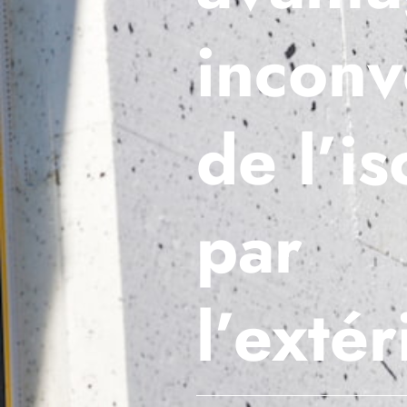
inconv
de l’is
par
l’extér