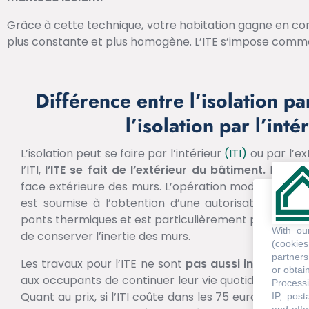
Grâce à cette technique, votre habitation gagne en co
plus constante et plus homogène. L’ITE s’impose com
Différence entre l’isolation par
l’isolation par l’inté
L’isolation peut se faire par l’intérieur
(ITI)
ou par l’ext
l’ITI,
l’ITE se fait de l’extérieur du bâtiment.
L’isolan
face extérieure des murs. L’opération modifie l’asp
est soumise à l’obtention d’une autorisation comm
ponts thermiques et est particulièrement performant
With o
de conserver l’inertie des murs.
(cookie
partners
Les travaux pour l’ITE ne sont
pas aussi invasifs qu’
or obtain
aux occupants de continuer leur vie quotidienne malgr
Processi
Quant au prix, si l’ITI coûte dans les 75 euros le mètr
IP, post