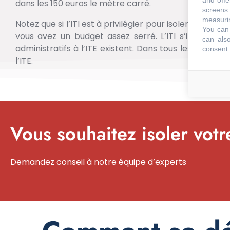
and offe
dans les 150 euros le mètre carré.
screens 
measurin
Notez que si l’ITI est à privilégier pour isoler une fa
You can 
vous avez un budget assez serré. L’ITI s’impose au
can also
administratifs à l’ITE existent. Dans tous les autres 
consent.
l’ITE.
Vous souhaitez isoler vot
Demandez conseil à notre équipe d’experts