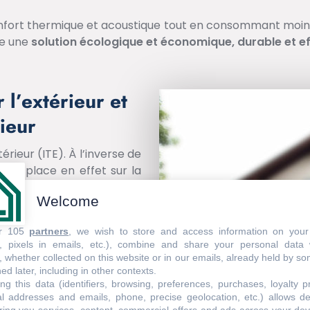
nfort thermique et acoustique tout en consommant moins 
me une
solution écologique et économique, durable et ef
 l’extérieur et
rieur
érieur (ITE). À l’inverse de
t se place en effet sur la
ect général du bâtiment et
Welcome
unale. L’ITE supprime les
e en été, car elle permet
ur 105
partners
, we wish to store and access information on your
s, pixels in emails, etc.), combine and share your personal data 
, whether collected on this website or in our emails, already held by so
en ITI
. Il est donc possible
ed later, including in other contexts.
é les travaux d’isolation.
ng this data (identifiers, browsing, preferences, purchases, loyalty 
e carré, l’ITE vous coûtera
al addresses and emails, phone, precise geolocation, etc.) allows d