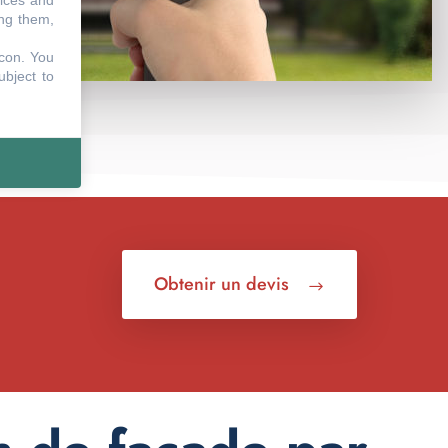
vices and
ing them,
icon
. You
ubject to
Obtenir un devis