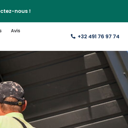
actez-nous !
s
Avis
+32 491 76 97 74