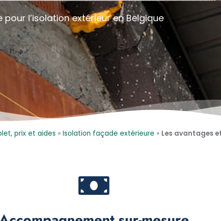
our l’isolation extérieur en Belgique
et, prix et aides
»
Isolation façade extérieure
»
Les avantages et 
Accompagnement sur-mesure