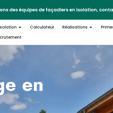
ons des équipes de façadiers en isolation, cont
Isolation
Calculateur
Réalisations
Prime
crutement
ge en