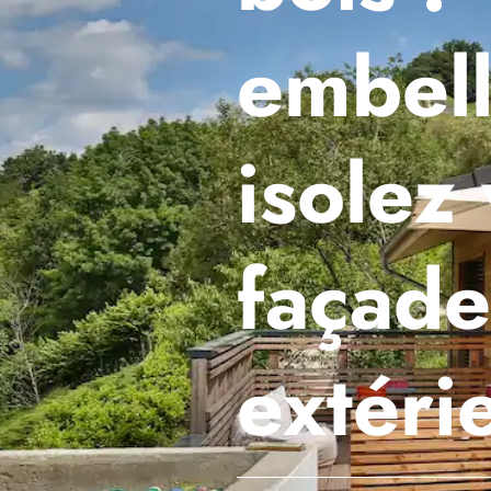
embell
isolez
façade
extéri