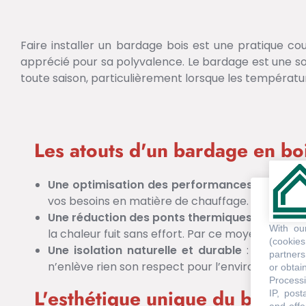
Faire installer un bardage bois est une pratique cou
apprécié pour sa polyvalence. Le bardage est une solu
toute saison, particulièrement lorsque les températu
Les atouts d'un bardage en boi
Une optimisation des performances thermiq
vos besoins en matière de chauffage.
Une réduction des ponts thermiques
: Un barda
With o
la chaleur fuit sans effort. Par ce moyen, le ba
(cookie
Une isolation naturelle et durable
: Le bardag
partners
n’enlève rien son respect pour l’environnement. 
or obtain
Processi
L'esthétique unique du bardag
IP, post