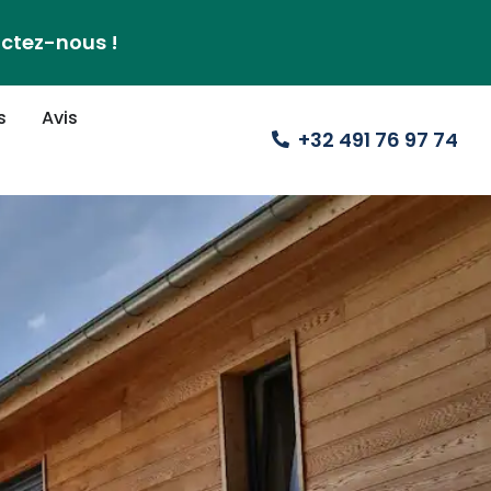
actez-nous !
s
Avis
+32 491 76 97 74