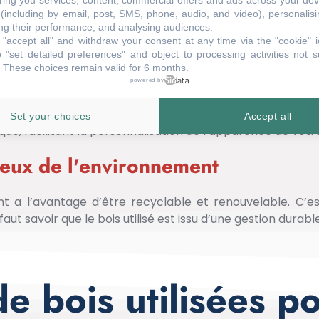
ring you services, content, commercial offers and ads across your de
(including by email, post, SMS, phone, audio, and video), personalis
ge en bois renforce l’authenticité de votre façade. So
g their performance, and analysing audiences.
"accept all" and withdraw your consent at any time via the "cookie" 
 "set detailed preferences" and object to processing activities not s
: Les choix d’essence de bois sont multiples :
 These choices remain valid for 6 months.
powered by
Set your choices
Accept all
que, facilitant la personnalisation de l’apparence de vot
ueux de l'environnement
nt a l’avantage d’être recyclable et renouvelable. C’es
ut savoir que le bois utilisé est issu d’une gestion durabl
e bois utilisées 