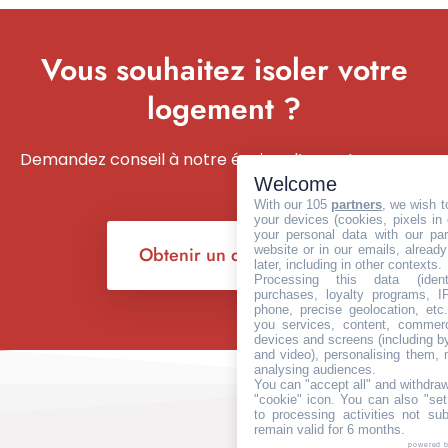
Vous souhaitez isoler votre
logement ?
Demandez conseil à notre équipe d’experts
Welcome
With our 105
partners
, we wish t
your devices (cookies, pixels in
your personal data with our par
Obtenir un devis
website or in our emails, alread
later, including in other contexts.
Processing this data (identi
purchases, loyalty programs, I
phone, precise geolocation, etc.
you services, content, commerc
devices and screens (including b
and video), personalising them, 
analysing audiences.
You can "accept all" and withdraw
"cookie" icon
. You can also "set
to processing activities not su
remain valid for 6 months.
powered 