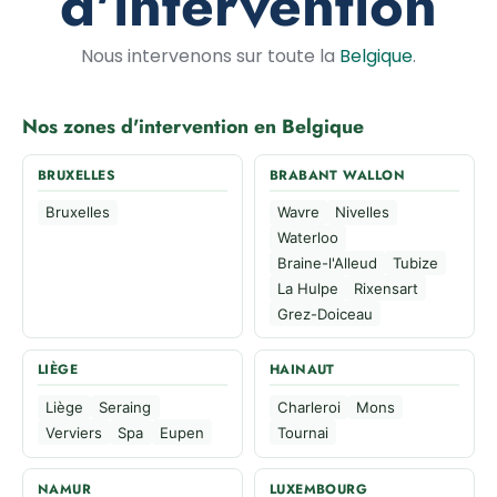
d'intervention
Nous intervenons sur toute la
Belgique
.
Nos zones d'intervention en Belgique
BRUXELLES
BRABANT WALLON
Bruxelles
Wavre
Nivelles
Waterloo
Braine-l'Alleud
Tubize
La Hulpe
Rixensart
Grez-Doiceau
LIÈGE
HAINAUT
Liège
Seraing
Charleroi
Mons
Verviers
Spa
Eupen
Tournai
NAMUR
LUXEMBOURG