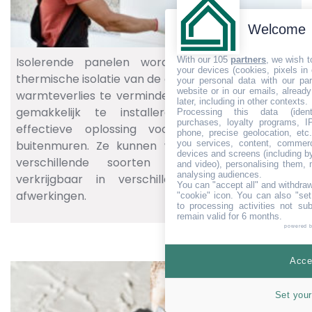
Welcome
With our 105
partners
, we wish t
Isolerende panelen worden gebruikt om de
your devices (cookies, pixels in
thermische isolatie van de gevel te verbeteren en
your personal data with our par
website or in our emails, alread
warmteverlies te verminderen. Deze panelen zijn
later, including in other contexts.
gemakkelijk te installeren en bieden een
Processing this data (identi
purchases, loyalty programs, I
effectieve oplossing voor het isoleren van
phone, precise geolocation, etc.
you services, content, commerc
buitenmuren. Ze kunnen worden toegepast op
devices and screens (including b
verschillende soorten gebouwen en zijn
and video), personalising them, 
analysing audiences.
verkrijgbaar in verschillende materialen en
You can "accept all" and withdraw
afwerkingen.
"cookie" icon
. You can also "set
to processing activities not su
remain valid for 6 months.
powered 
Accep
Set your