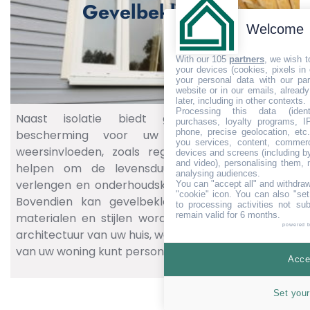
Gevelbekleding
Welcome
With our 105
partners
, we wish t
your devices (cookies, pixels in
your personal data with our par
website or in our emails, alread
later, including in other contexts.
Processing this data (identi
Naast isolatie biedt gevelbekleding extra
purchases, loyalty programs, I
phone, precise geolocation, etc.
bescherming voor uw buitenmuren tegen
you services, content, commerc
weersinvloeden, zoals regen en wind. Dit kan
devices and screens (including b
and video), personalising them, 
helpen om de levensduur van uw gevel te
analysing audiences.
verlengen en onderhoudskosten te verminderen.
You can "accept all" and withdraw
"cookie" icon
. You can also "set
Bovendien kan gevelbekleding in verschillende
to processing activities not su
remain valid for 6 months.
materialen en stijlen worden aangepast aan de
powered 
architectuur van uw huis, waardoor u de uitstraling
van uw woning kunt personaliseren.
Accep
Set your