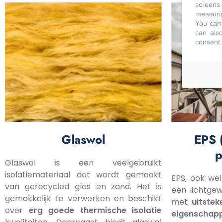
screens 
measurin
You can 
can also
consent.
Glaswol
EPS 
p
Glaswol is een veelgebruikt
isolatiemateriaal dat wordt gemaakt
EPS, ook wel
van gerecycled glas en zand. Het is
een lichtgew
gemakkelijk te verwerken en beschikt
met
uitstek
over
erg goede thermische isolatie
eigenschap