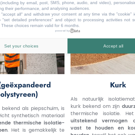
(including by email, post, SMS, phone, audio, and video), personalis
g their performance, and analysing audiences.
"accept all" and withdraw your consent at any time via the "cookie" 
 "set detailed preferences" and object to processing activities not s
 These choices remain valid for 6 months.
powered by
Set your choices
Accept all
(geëxpandeerd
Kurk
olystyreen)
Als natuurlijk isolatiema
kurk bekend om zijn
duur
 bekend als piepschuim, is
thermische isolatie. He
icht synthetisch materiaal
uitstekend vermogen
ende thermische isolatie-
vast te houden en ko
pen
. Het is gemakkelijk te