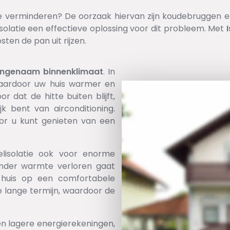
 te verminderen? De oorzaak hiervan zijn koudebruggen en 
isolatie een effectieve oplossing voor dit probleem. Met
ten de pan uit rijzen.
ngenaam
binnenklimaat
. In
waardoor uw huis warmer en
r dat de hitte buiten blijft,
jk bent van airconditioning.
oor u kunt genieten van een
lisolatie ook voor enorme
inder warmte verloren gaat
huis op een comfortabele
e lange termijn, waardoor de
en lagere energierekeningen,