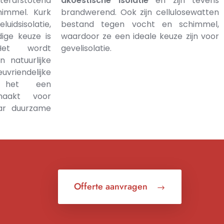
aterafstotend
akoestische isolatie
en zijn tevens
immel. Kurk
brandwerend. Ook zijn cellulosewatten
uidsisolatie,
bestand tegen vocht en schimmel,
ige keuze is
waardoor ze een ideale keuze zijn voor
 Het wordt
gevelisolatie.
 natuurlijke
riendelijke
t het een
 maakt voor
ar duurzame
Offerte aanvragen