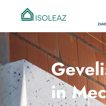
Zold
Geveli
in Me