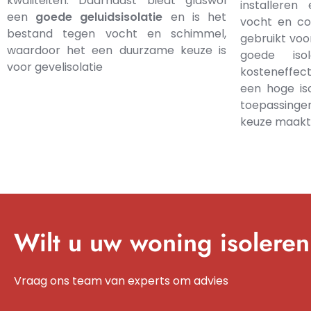
kwaliteiten. Daarnaast biedt glaswol
installere
een
goede
geluidsisolatie
en is het
vocht en co
bestand tegen vocht en schimmel,
gebruikt voo
waardoor het een duurzame keuze is
goede isol
voor gevelisolatie
kosteneffect
een hoge iso
toepassinge
keuze maakt
Wilt u uw woning isolere
Vraag ons team van experts om advies