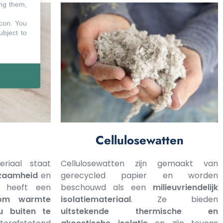
ing them,
icon
. You
ubject to
Cellulosewatten
teriaal staat
Cellulosewatten zijn gemaakt van
zaamheid
en
gerecycled papier en worden
t heeft een
beschouwd als een
milieuvriendelijk
 om warmte
isolatiemateriaal
. Ze bieden
u buiten te
uitstekende thermische en