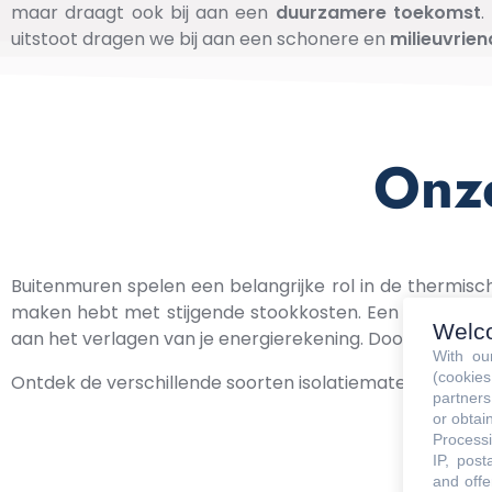
maar draagt ook bij aan een
duurzamere
toekomst
.
uitstoot dragen we bij aan een schonere en
milieuvrien
Onze
Buitenmuren spelen een belangrijke rol in de thermische
maken hebt met stijgende stookkosten. Een grondige i
Welc
aan het verlagen van je energierekening. Door buitenmu
With o
(cookie
Ontdek de verschillende soorten isolatiematerialen die b
partners
or obtain
Processi
IP, post
and offe