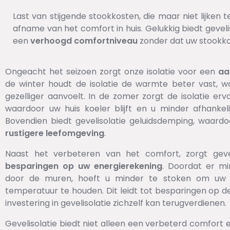
Last van stijgende stookkosten, die maar niet lijken
afname van het comfort in huis. Gelukkig biedt gevel
een
verhoogd
comfortniveau
zonder dat uw stookkos
Ongeacht het seizoen zorgt onze isolatie voor een
aa
de winter houdt de isolatie de warmte beter vast, 
gezelliger aanvoelt. In de zomer zorgt de isolatie ervoo
waardoor uw huis koeler blijft en u minder afhankeli
Bovendien biedt gevelisolatie geluidsdemping, waard
rustigere
leefomgeving
.
Naast het verbeteren van het comfort, zorgt geve
besparingen
op
uw energierekening
. Doordat er m
door de muren, hoeft u minder te stoken om uw 
temperatuur te houden. Dit leidt tot besparingen op d
investering in gevelisolatie zichzelf kan terugverdienen.
Gevelisolatie biedt niet alleen een verbeterd comfort 