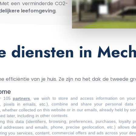
 Met een verminderde CO2-
delijkere
leefomgeving
.
 diensten in Mec
 efficiëntie van je huis. Ze zijn na het dak de tweede g
solatie van deze muren kan niet alleen aanzienlijk bijd
ome
ren goed te isoleren, kun je al snel tot 25% besparen op 
ur 105
partners
, we wish to store and access information on your
s, pixels in emails, etc.), combine and share your personal data 
eschikbaar zijn voor gevelisolatie:
, whether collected on this website or in our emails, already held by so
ed later, including in other contexts.
ng this data (identifiers, browsing, preferences, purchases, loyalty 
Onze materialen
al addresses and emails, phone, precise geolocation, etc.) allows d
ring you services, content, commercial offers and ads across your de