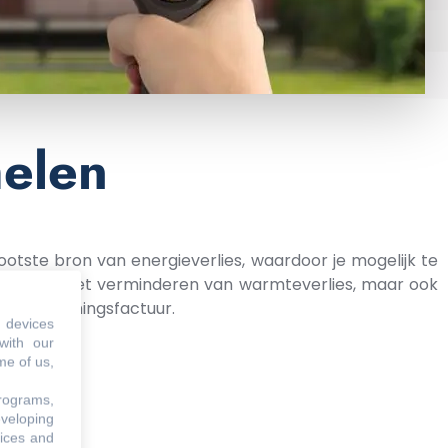
helen
rootste bron van energieverlies, waardoor je mogelijk te
ragen aan het verminderen van warmteverlies, maar ook
je verwarmingsfactuur.
 devices
with our
me of us,
programs,
eveloping
vices and