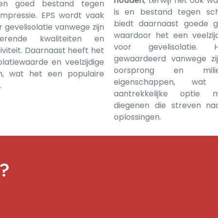
houden
, terwijl het ook w
n en goed bestand tegen
is en bestand tegen sch
mpressie. EPS wordt vaak
biedt daarnaast goede gel
r gevelisolatie vanwege zijn
waardoor het een veelzijd
erende kwaliteiten en
voor gevelisolatie.
iviteit. Daarnaast heeft het
gewaardeerd vanwege zijn
latiewaarde en veelzijdige
oorsprong en milieuv
n, wat het een populaire
eigenschappen, wa
.
aantrekkelijke optie
diegenen die streven na
oplossingen.
n?